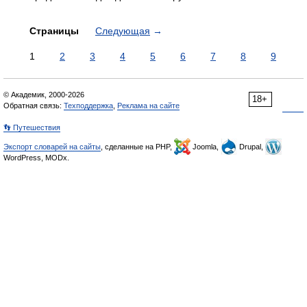
Страницы
Следующая
→
1
2
3
4
5
6
7
8
9
© Академик, 2000-2026
18+
Обратная связь:
Техподдержка
,
Реклама на сайте
👣 Путешествия
Экспорт словарей на сайты
, сделанные на PHP,
Joomla,
Drupal,
WordPress, MODx.